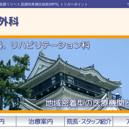
膜リリース,筋膜性疼痛症候群(MPS), トリガーポイント